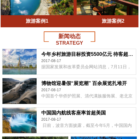
旅游案例1
旅游案例2
新闻动态
STRATEGY
今年乡村旅游目标投资5500亿元 待客超25亿人次
2017-08-17
据国家发展和改革委员会网站消息，7月11日，
国家发改委等14部门联合印发《促进乡村旅游发
展提质升级行动方案(2...
博物馆迎暑假“展览潮” 百余展览扎堆开
2017-08-17
中国首个华侨护照展、清代满族服饰展、老北京
四合院展、嗨科技酷品展、“伦勃朗和他的时
代”...
中国国内航线客座率首超美国
2017-08-17
日前，波音方面披露，截至今年5月，中国国内
航线市场客座率已经达到84.2%，首度超越美
国。 ...