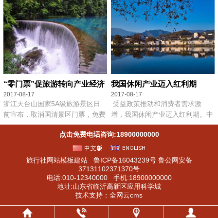
“零门票”促旅游转向产业经济
我国休闲产业迈入红利期
2017-08-17
2017-08-17
浙江天台山国家5A级旅游景区日
受益政策推动和消费者需求激
前宣布，取消国清景区门票，免费
增，我国休闲产业迈入红利期。中
开放。这是浙江省继西湖风景名胜
国社会科学院财经战略研究院、中
点击免费电话咨询:18900000000
区、绍兴鲁迅故里之后又一个免费
国社会科学院旅游研究中心等机构
开放的5A...
最...
旅行社网站模板建站
鲁ICP备16043239号
鲁公网安备
37131102371370号
电话:010-12340000 手机:18900000000
地址:山东省临沂高新区应用科学城
技术支持：
全网云cms